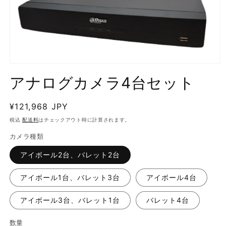
モ
ー
アナログカメラ4台セット
ダ
ル
で
通
¥121,968 JPY
メ
常
税込
配送料
はチェックアウト時に計算されます。
デ
価
ィ
カメラ種類
ア
格
(1)
アイボール2台、バレット2台
を
開
く
アイボール1台、バレット3台
アイボール4台
アイボール3台、バレット1台
バレット4台
数量