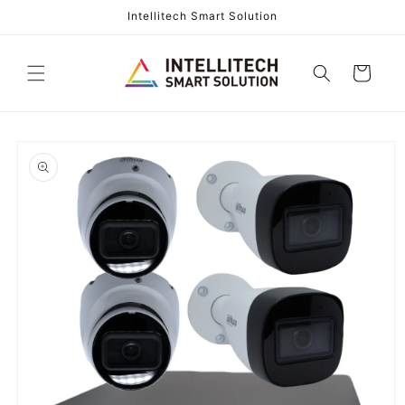
コンテ
Intellitech Smart Solution
ンツに
進む
カ
ー
ト
商品情
報にス
キップ