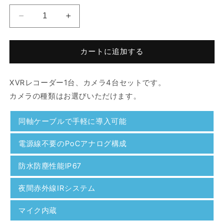
ア
ア
ナ
ナ
ロ
ロ
カートに追加する
グ
グ
カ
カ
メ
メ
XVRレコーダー1台、カメラ4台セットです。
ラ
ラ
カメラの種類はお選びいただけます。
4
4
台
台
同軸ケーブルで手軽に導入可能
セ
セ
ッ
ッ
電源線不要のPoCアナログ構成
ト
ト
の
の
防水防塵性能IP67
数
数
量
量
夜間赤外線IRシステム
を
を
減
増
マイク内蔵
ら
や